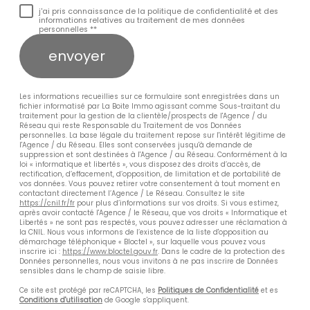
j'ai pris connaissance de la politique de confidentialité et des
informations relatives au traitement de mes données
personnelles **
envoyer
Les informations recueillies sur ce formulaire sont enregistrées dans un
fichier informatisé par La Boite Immo agissant comme Sous-traitant du
traitement pour la gestion de la clientèle/prospects de l'Agence / du
Réseau qui reste Responsable du Traitement de vos Données
personnelles. La base légale du traitement repose sur l'intérêt légitime de
l'Agence / du Réseau. Elles sont conservées jusqu'à demande de
suppression et sont destinées à l'Agence / au Réseau. Conformément à la
loi « informatique et libertés », vous disposez des droits d’accès, de
rectification, d’effacement, d’opposition, de limitation et de portabilité de
vos données. Vous pouvez retirer votre consentement à tout moment en
contactant directement l’Agence / Le Réseau. Consultez le site
https://cnil.fr/fr
pour plus d’informations sur vos droits. Si vous estimez,
après avoir contacté l'Agence / le Réseau, que vos droits « Informatique et
Libertés » ne sont pas respectés, vous pouvez adresser une réclamation à
la CNIL. Nous vous informons de l’existence de la liste d'opposition au
démarchage téléphonique « Bloctel », sur laquelle vous pouvez vous
inscrire ici :
https://www.bloctel.gouv.fr
. Dans le cadre de la protection des
Données personnelles, nous vous invitons à ne pas inscrire de Données
sensibles dans le champ de saisie libre.
Ce site est protégé par reCAPTCHA, les
Politiques de Confidentialité
et es
Conditions d'utilisation
de Google s'appliquent.