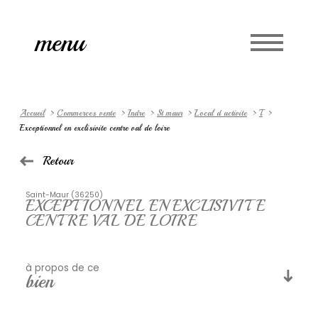
Accueil
menu
Langue
0
fr
Accueil
Commerces vente
Indre
St maur
Local d activite
T
Exceptionnel en exclisivite centre val de loire
Retour
Saint-Maur (36250)
EXCEPTIONNEL EN EXCLISIVITE
CENTRE VAL DE LOIRE
à propos de ce
bien