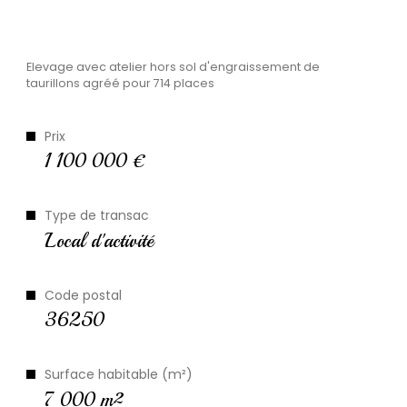
Plus d'informations
Elevage avec atelier hors sol d'engraissement de
financières
taurillons agréé pour 714 places
Prix
1 100 000 €
Plus d'informations sur
le quartier
Type de transac
Local d'activité
Code postal
Bilan
énergétique
36250
Surface habitable (m²)
7 000 m²