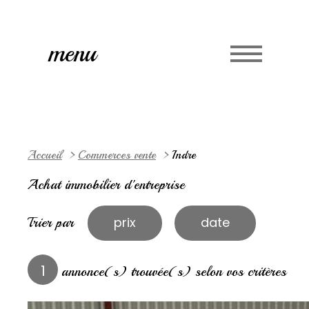
menu
Accueil
Commerces vente
Indre
Achat immobilier d'entreprise
Trier par
prix
date
1
annonce(s) trouvée(s) selon vos critères