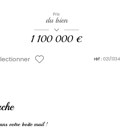
Prix
du bien
1 100 000 €
lectionner
réf :
021/1334
rche
ns votre boîte mail !