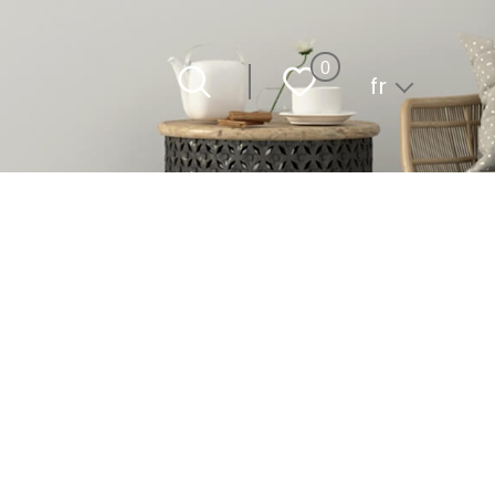
Langue
0
fr