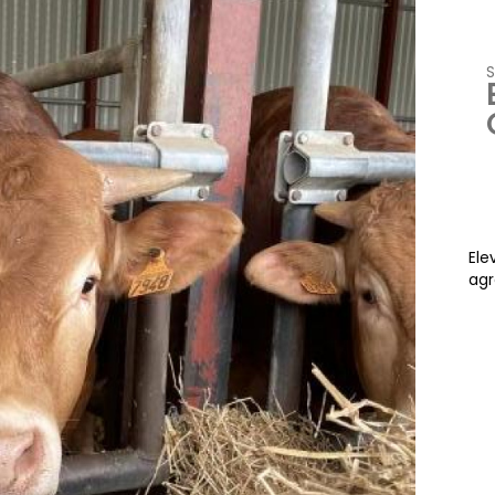
S
Ele
agr