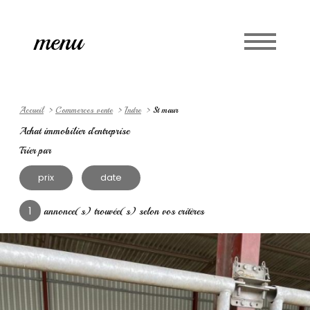
Accueil
menu
Langue
0
fr
Accueil
Commerces vente
Indre
St maur
Achat immobilier d'entreprise
Trier par
prix
date
1
annonce(s) trouvée(s) selon vos critères