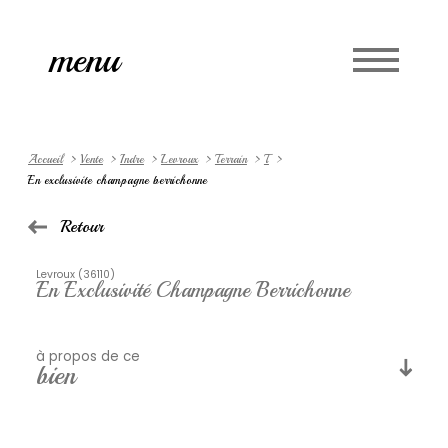
Accueil
menu
Langue
0
fr
Accueil
Vente
Indre
Levroux
Terrain
T
En exclusivite champagne berrichonne
Retour
Levroux (36110)
En Exclusivité Champagne Berrichonne
à propos de ce
bien