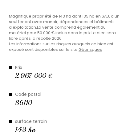
Plus d'informations
Magnifique propriété de 143 ha dont 135 ha en SAU, d'un
financières
seul tenant avec manoir, dépendances et bâtiments
d'exploitation.La vente comprend également du
matériel pour 50 000 € inclus dans le prix.Le bien sera
libre après la récolte 2026.
Les informations sur les risques auxquels ce bien est
exposé sont disponibles sur le site
Géorisques
Plus de
détails
Prix
2 967 000 €
Code postal
la
copropriété
36110
surface terrain
143 ha
Plus d'informations sur