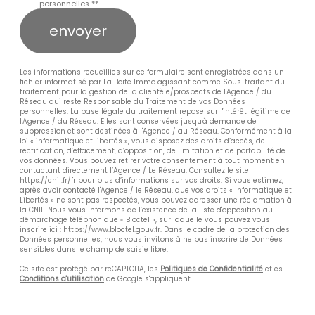
personnelles **
envoyer
Les informations recueillies sur ce formulaire sont enregistrées dans un
fichier informatisé par La Boite Immo agissant comme Sous-traitant du
traitement pour la gestion de la clientèle/prospects de l'Agence / du
Réseau qui reste Responsable du Traitement de vos Données
personnelles. La base légale du traitement repose sur l'intérêt légitime de
l'Agence / du Réseau. Elles sont conservées jusqu'à demande de
suppression et sont destinées à l'Agence / au Réseau. Conformément à la
loi « informatique et libertés », vous disposez des droits d’accès, de
rectification, d’effacement, d’opposition, de limitation et de portabilité de
vos données. Vous pouvez retirer votre consentement à tout moment en
contactant directement l’Agence / Le Réseau. Consultez le site
https://cnil.fr/fr
pour plus d’informations sur vos droits. Si vous estimez,
après avoir contacté l'Agence / le Réseau, que vos droits « Informatique et
Libertés » ne sont pas respectés, vous pouvez adresser une réclamation à
la CNIL. Nous vous informons de l’existence de la liste d'opposition au
démarchage téléphonique « Bloctel », sur laquelle vous pouvez vous
inscrire ici :
https://www.bloctel.gouv.fr
. Dans le cadre de la protection des
Données personnelles, nous vous invitons à ne pas inscrire de Données
sensibles dans le champ de saisie libre.
Ce site est protégé par reCAPTCHA, les
Politiques de Confidentialité
et es
Conditions d'utilisation
de Google s'appliquent.