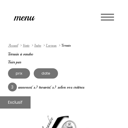
Accueil
menu
Langue
0
fr
Accueil
Vente
Indre
Levroux
Terrain
Terrain à vendre
Trier par
prix
date
3
annonce(s) trouvée(s) selon vos critères
Exclusif