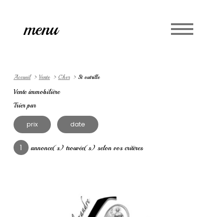
Accueil
menu
Langue
0
fr
Accueil
Vente
Cher
St outrille
Vente immobilière
Trier par
prix
date
1
annonce(s) trouvée(s) selon vos critères