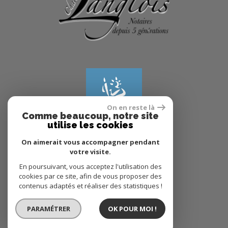
On en reste là
Comme beaucoup, notre site
utilise les cookies
On aimerait vous accompagner pendant
votre visite.
© 2022
Tous droits réservés
En poursuivant, vous acceptez l'utilisation des
cookies par ce site, afin de vous proposer des
Traduction powered by Google
contenus adaptés et réaliser des statistiques !
Plan du site
Mentions légales
PARAMÉTRER
OK POUR MOI !
Partenaires
Admin
Politique RGPD