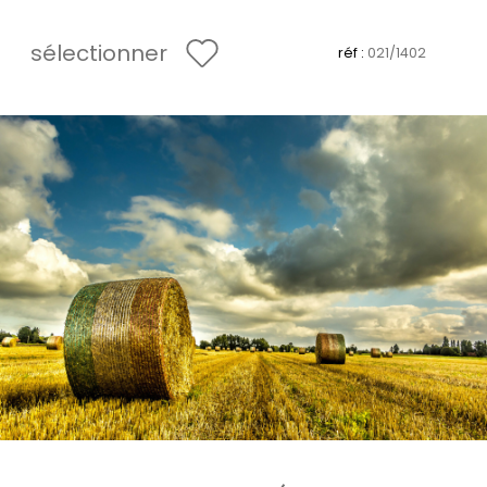
sélectionner
réf :
021/1402