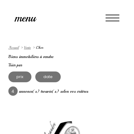
Accueil
menu
Langue
0
fr
Accueil
Vente
Cher
Biens immobiliers à vendre
Trier par
prix
date
4
annonce(s) trouvée(s) selon vos critères