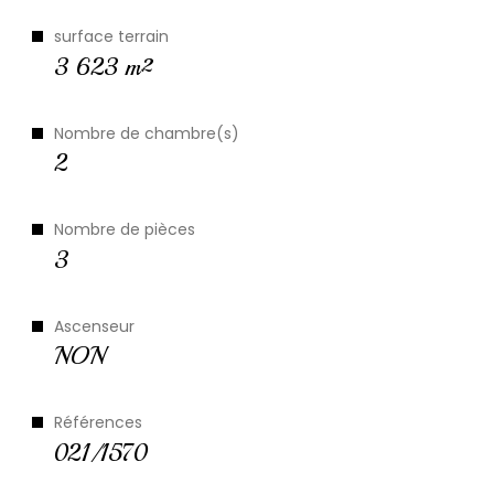
le quartier
surface terrain
3 623 m²
Nombre de chambre(s)
Bilan
énergétique
2
Nombre de pièces
3
Ascenseur
NON
Références
021/1570