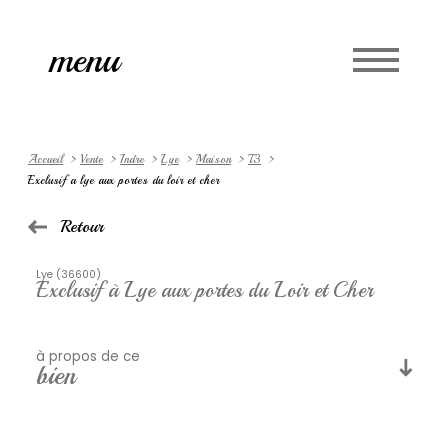
Accueil
menu
Langue
0
fr
Accueil
Vente
Indre
Lye
Maison
T3
Exclusif a lye aux portes du loir et cher
Retour
Lye (36600)
Exclusif à Lye aux portes du Loir et Cher
à propos de ce
bien