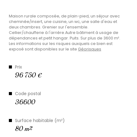
Plus d'informations
Maison rurale composée, de plain-pied, un séjour avec
financières
cheminée/insert, une cuisine, un wc, une salle d'eau et
deux chambres. Grenier sur l'ensemble.
Cellier/chaufferie à l'arrière.Autre bâtiment à usage de
dépendances et petit hangar. Puits. Sur plus de 3600 m².
Les informations sur les risques auxquels ce bien est
exposé sont disponibles sur le site
Géorisques
Plus de
détails
Prix
96 750 €
Code postal
la
copropriété
36600
Surface habitable (m²)
80 m²
Plus d'informations sur