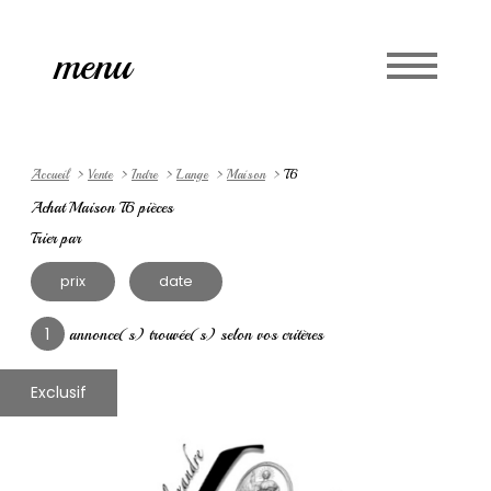
Accueil
menu
Langue
0
fr
Accueil
Vente
Indre
Lange
Maison
T6
Achat Maison T6 pièces
Trier par
prix
date
1
annonce(s) trouvée(s) selon vos critères
Exclusif