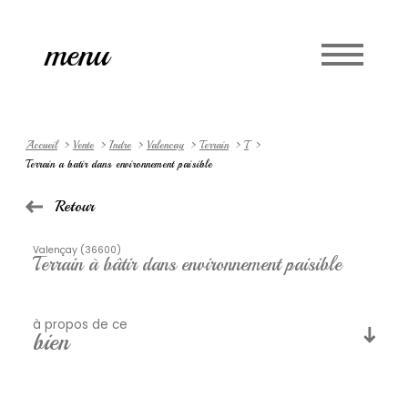
Accueil
menu
Langue
0
fr
Accueil
Vente
Indre
Valencay
Terrain
T
Terrain a batir dans environnement paisible
Retour
Valençay (36600)
Terrain à bâtir dans environnement paisible
à propos de ce
bien