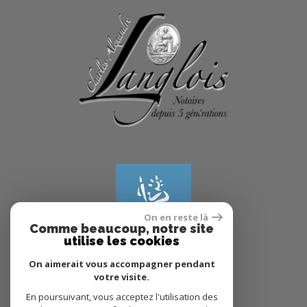
On en reste là
Comme beaucoup, notre site
utilise les cookies
On aimerait vous accompagner pendant
votre visite.
© 2022
Tous droits réservés
En poursuivant, vous acceptez l'utilisation des