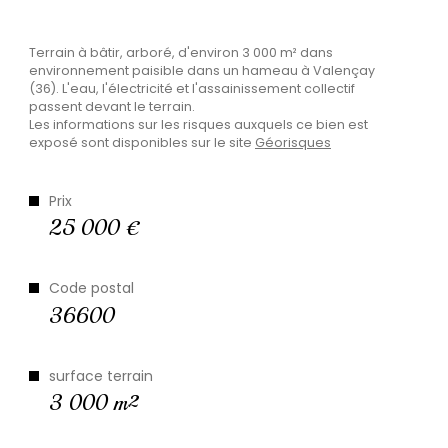
Plus d'informations
Terrain à bâtir, arboré, d'environ 3 000 m² dans
financières
environnement paisible dans un hameau à Valençay
(36). L'eau, l'électricité et l'assainissement collectif
passent devant le terrain.
Les informations sur les risques auxquels ce bien est
exposé sont disponibles sur le site
Géorisques
Plus de
détails
Prix
25 000 €
Code postal
la
36600
copropriété
surface terrain
3 000 m²
Plus d'informations sur