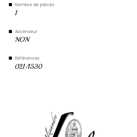
le quartier
Nombre de pièces
1
Ascenseur
NON
Références
021/1530