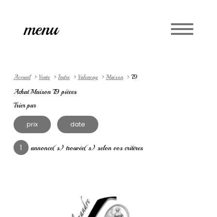
Accueil
menu
Langue
0
fr
Accueil
Vente
Indre
Valencay
Maison
T9
Achat Maison T9 pièces
Trier par
prix
date
1
annonce(s) trouvée(s) selon vos critères