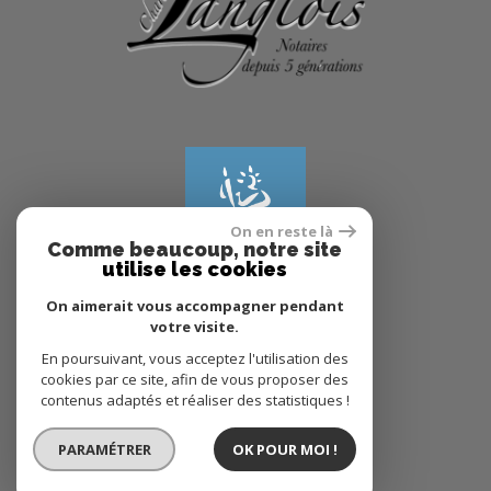
On en reste là
Comme beaucoup, notre site
utilise les cookies
On aimerait vous accompagner pendant
votre visite.
© 2022
Tous droits réservés
En poursuivant, vous acceptez l'utilisation des
cookies par ce site, afin de vous proposer des
Traduction powered by Google
contenus adaptés et réaliser des statistiques !
Plan du site
Mentions légales
PARAMÉTRER
OK POUR MOI !
Partenaires
Admin
Politique RGPD