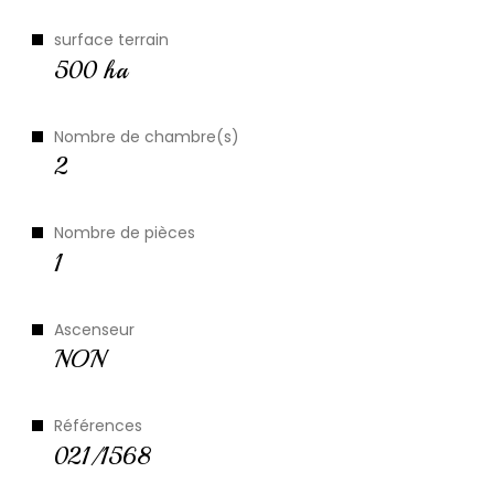
Plus d'informations sur
le quartier
surface terrain
500 ha
Nombre de chambre(s)
2
Nombre de pièces
1
Ascenseur
NON
Références
021/1568