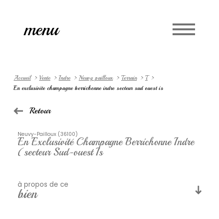
Accueil
menu
Langue
0
fr
Accueil
Vente
Indre
Neuvy pailloux
Terrain
T
En exclusivite champagne berrichonne indre secteur sud ouest is
Retour
Neuvy-Pailloux (36100)
En Exclusivité Champagne Berrichonne Indre
(secteur Sud-ouest Is
à propos de ce
bien