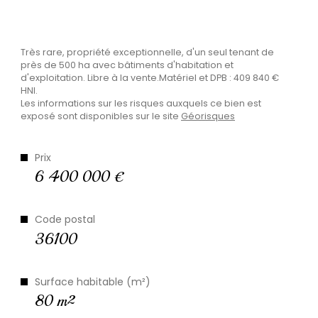
Plus d'informations
Très rare, propriété exceptionnelle, d'un seul tenant de
financières
près de 500 ha avec bâtiments d'habitation et
d'exploitation. Libre à la vente.Matériel et DPB : 409 840 €
HNI.
Les informations sur les risques auxquels ce bien est
exposé sont disponibles sur le site
Géorisques
Plus de
détails
Prix
6 400 000 €
Code postal
la
36100
copropriété
Surface habitable (m²)
80 m²