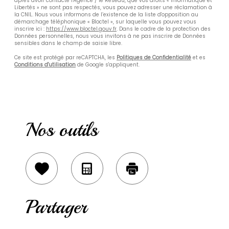
après avoir contacté l'Agence / le Réseau, que vos droits « Informatique et
Libertés » ne sont pas respectés, vous pouvez adresser une réclamation à
la CNIL. Nous vous informons de l’existence de la liste d'opposition au
démarchage téléphonique « Bloctel », sur laquelle vous pouvez vous
inscrire ici :
https://www.bloctel.gouv.fr
. Dans le cadre de la protection des
Données personnelles, nous vous invitons à ne pas inscrire de Données
sensibles dans le champ de saisie libre.
Ce site est protégé par reCAPTCHA, les
Politiques de Confidentialité
et es
Conditions d'utilisation
de Google s'appliquent.
Nos outils
Sélectionner
Calculatrice
Imprimer
Partager